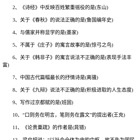
2、《诗经》中反映百姓繁重徭役的是(东山)
3、关于《春秋》的说法正确的是(鲁国编年史)
4、与儒家并称显学的是(墨家)
5、不属于《庄子》的寓言故事的是(惊弓之鸟)
6、关于《韩非子》的寓言说法不正确的是(表现手法丰
富)
7、中国古代篇幅最长的抒情诗是(离骚)
8、关于《九辩》说法不正确的是(积极进取的人生态度)
9、写作过京都赋的是(班固)
10、“口则务在明言，笔则务在露文”的提出者(王充)
11、《论贵粟疏》的作者是(晁错)
12、梁启超说：“以社会全体为史的中枢，故不失为国民