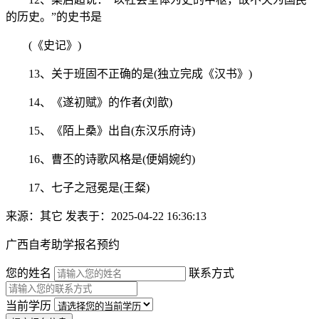
的历史。”的史书是
(《史记》)
13、关于班固不正确的是(独立完成《汉书》)
14、《遂初赋》的作者(刘歆)
15、《陌上桑》出自(东汉乐府诗)
16、曹丕的诗歌风格是(便娟婉约)
17、七子之冠冕是(王粲)
来源：其它
发表于：2025-04-22 16:36:13
广西自考助学报名预约
您的姓名
联系方式
当前学历