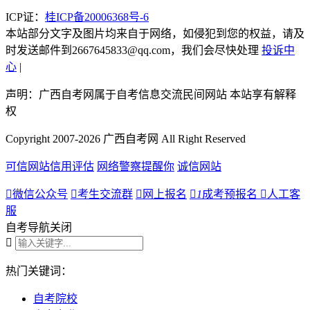
ICP证：
桂ICP备20006368号-6
本站部分文字及图片均来自于网络，如侵犯到您的权益，请及
时发送邮件到2667645833@qq.com，我们会尽快处理
投诉中
心
|
声明：广西自考网属于自考信息交流民间网站 本站享有解释
权
Copyright 2007-2026 广西自考网 All Right Reserved
可信网站信用评估
网络警察提醒你
诚信网站

微信公众号

考生交流群

网上报名

1
成考预报名

人工客
服
自考导航
关闭

热门关键词：
自考院校