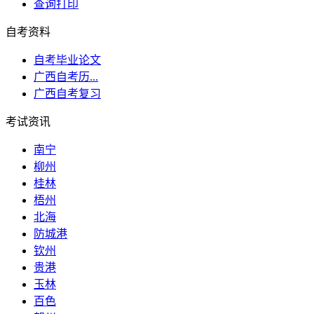
查询打印
自考资料
自考毕业论文
广西自考历...
广西自考复习
考试资讯
南宁
柳州
桂林
梧州
北海
防城港
钦州
贵港
玉林
百色