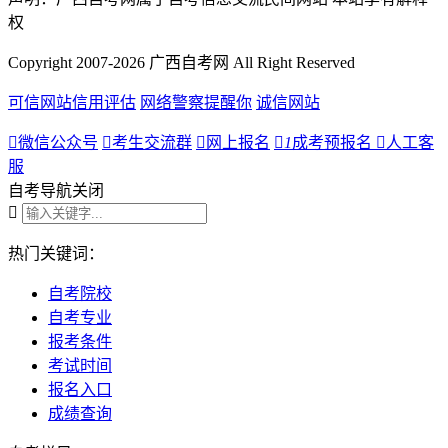
权
Copyright 2007-2026 广西自考网 All Right Reserved
可信网站信用评估
网络警察提醒你
诚信网站

微信公众号

考生交流群

网上报名

1
成考预报名

人工客
服
自考导航
关闭

热门关键词：
自考院校
自考专业
报考条件
考试时间
报名入口
成绩查询