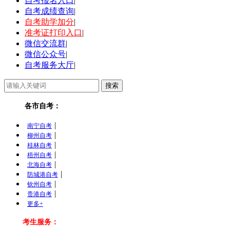
自考报名入口
|
自考成绩查询
|
自考助学加分
|
准考证打印入口
|
微信交流群
|
微信公众号
|
自考服务大厅
|
各市自考：
|
南宁自考
|
柳州自考
|
桂林自考
|
梧州自考
|
北海自考
|
防城港自考
|
钦州自考
|
贵港自考
更多+
考生服务：