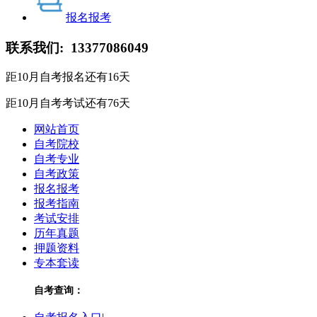
报名报考
联系我们:
13377086049
距10月自考报名还有
16
天
距10月自考考试还有
76
天
网站首页
自考院校
自考专业
自考政策
报名报考
报考指南
考试安排
历年真题
押题资料
专本套读
自考查询：