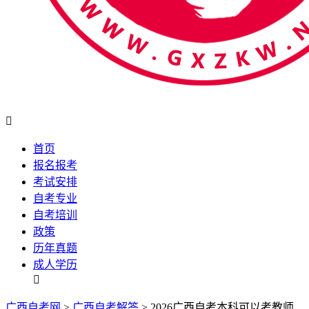

首页
报名报考
考试安排
自考专业
自考培训
政策
历年真题
成人学历

广西自考网
>
广西自考解答
> 2026广西自考本科可以考教师