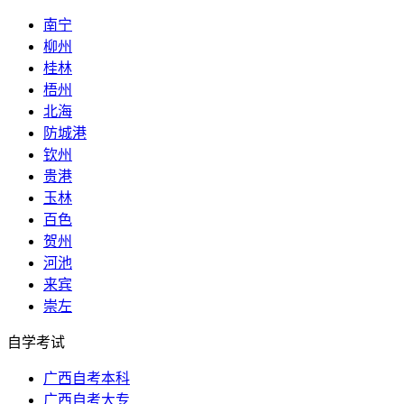
南宁
柳州
桂林
梧州
北海
防城港
钦州
贵港
玉林
百色
贺州
河池
来宾
崇左
自学考试
广西自考本科
广西自考大专