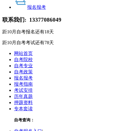
报名报考
联系我们:
13377086049
距10月自考报名还有
18
天
距10月自考考试还有
78
天
网站首页
自考院校
自考专业
自考政策
报名报考
报考指南
考试安排
历年真题
押题资料
专本套读
自考查询：