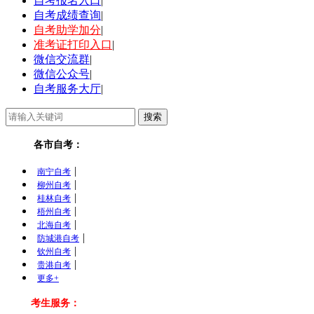
自考报名入口
|
自考成绩查询
|
自考助学加分
|
准考证打印入口
|
微信交流群
|
微信公众号
|
自考服务大厅
|
各市自考：
|
南宁自考
|
柳州自考
|
桂林自考
|
梧州自考
|
北海自考
|
防城港自考
|
钦州自考
|
贵港自考
更多+
考生服务：