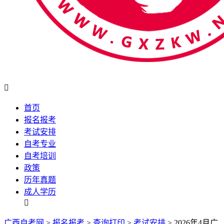

首页
报名报考
考试安排
自考专业
自考培训
政策
历年真题
成人学历

广西自考网
>
报名报考
>
查询打印
>
考试安排
> 2026年4月广