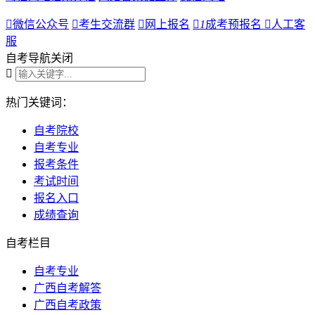

微信公众号

考生交流群

网上报名

1
成考预报名

人工客
服
自考导航
关闭

热门关键词：
自考院校
自考专业
报考条件
考试时间
报名入口
成绩查询
自考栏目
自考专业
广西自考解答
广西自考政策