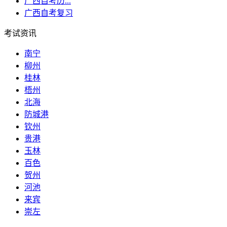
广西自考历...
广西自考复习
考试资讯
南宁
柳州
桂林
梧州
北海
防城港
钦州
贵港
玉林
百色
贺州
河池
来宾
崇左