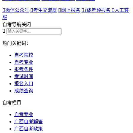

微信公众号

考生交流群

网上报名

1
成考预报名

人工客
服
自考导航
关闭

热门关键词：
自考院校
自考专业
报考条件
考试时间
报名入口
成绩查询
自考栏目
自考专业
广西自考解答
广西自考政策