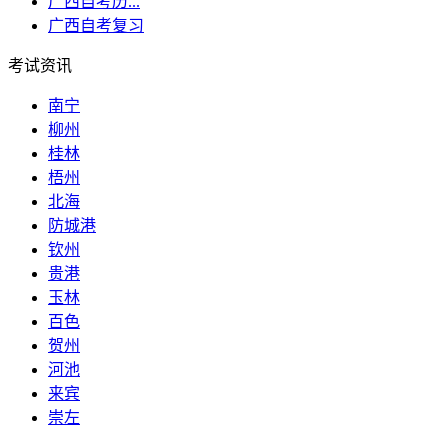
广西自考历...
广西自考复习
考试资讯
南宁
柳州
桂林
梧州
北海
防城港
钦州
贵港
玉林
百色
贺州
河池
来宾
崇左