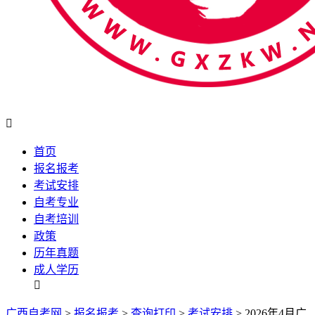

首页
报名报考
考试安排
自考专业
自考培训
政策
历年真题
成人学历

广西自考网
>
报名报考
>
查询打印
>
考试安排
> 2026年4月广