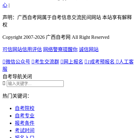
心
|
声明：广西自考网属于自考信息交流民间网站 本站享有解释
权
Copyright 2007-2026 广西自考网 All Right Reserved
可信网站信用评估
网络警察提醒你
诚信网站

微信公众号

考生交流群

网上报名

1
成考预报名

人工客
服
自考导航
关闭

热门关键词：
自考院校
自考专业
报考条件
考试时间
报名入口