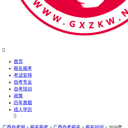

首页
报名报考
考试安排
自考专业
自考培训
政策
历年真题
成人学历

广西自考网
>
报名报考
>
广西自考报名
>
报名时间
> 2026年