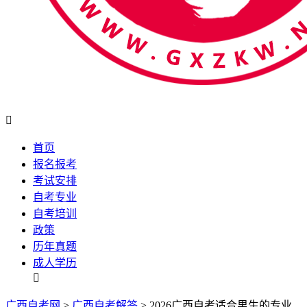

首页
报名报考
考试安排
自考专业
自考培训
政策
历年真题
成人学历

广西自考网
>
广西自考解答
> 2026广西自考适合男生的专业