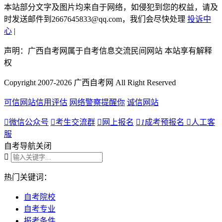
本站部分文字及图片均来自于网络，如侵犯到您的权益，请及
时发送邮件到2667645833@qq.com，我们会尽快处理
投诉中
心
|
声明：广西自考网属于自考信息交流民间网站 本站享有解释
权
Copyright 2007-2026 广西自考网 All Right Reserved
可信网站信用评估
网络警察提醒你
诚信网站

微信公众号

考生交流群

网上报名

1
成考预报名

人工客
服
自考导航
关闭

热门关键词：
自考院校
自考专业
报考条件