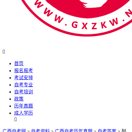

首页
报名报考
考试安排
自考专业
自考培训
政策
历年真题
成人学历

广西自考网
>
自考资料
>
广西自考历年真题
>
自考答案
> 列