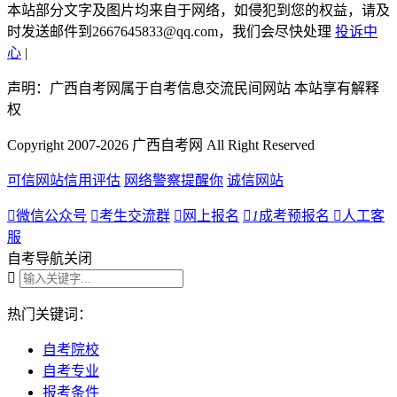
本站部分文字及图片均来自于网络，如侵犯到您的权益，请及
时发送邮件到2667645833@qq.com，我们会尽快处理
投诉中
心
|
声明：广西自考网属于自考信息交流民间网站 本站享有解释
权
Copyright 2007-2026 广西自考网 All Right Reserved
可信网站信用评估
网络警察提醒你
诚信网站

微信公众号

考生交流群

网上报名

1
成考预报名

人工客
服
自考导航
关闭

热门关键词：
自考院校
自考专业
报考条件