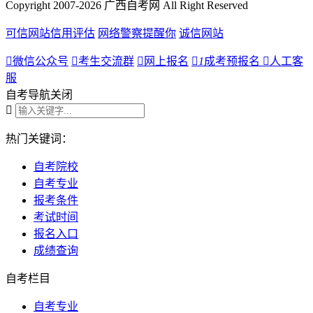
Copyright 2007-2026 广西自考网 All Right Reserved
可信网站信用评估
网络警察提醒你
诚信网站

微信公众号

考生交流群

网上报名

1
成考预报名

人工客
服
自考导航
关闭

热门关键词：
自考院校
自考专业
报考条件
考试时间
报名入口
成绩查询
自考栏目
自考专业