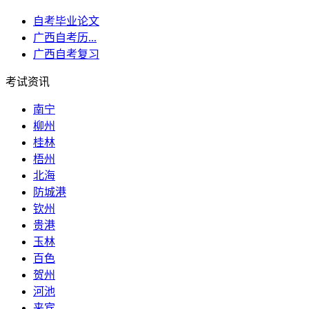
自考毕业论文
广西自考历...
广西自考复习
考试资讯
南宁
柳州
桂林
梧州
北海
防城港
钦州
贵港
玉林
百色
贺州
河池
来宾