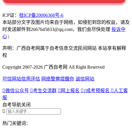
ICP证：
桂ICP备20006368号-6
本站部分文字及图片均来自于网络，如侵犯到您的权益，请及
时发送邮件到2667645833@qq.com，我们会尽快处理
投诉中
心
|
声明：广西自考网属于自考信息交流民间网站 本站享有解释
权
Copyright 2007-2026 广西自考网 All Right Reserved
可信网站信用评估
网络警察提醒你
诚信网站

微信公众号

考生交流群

网上报名

1
成考预报名

人工客
服
自考导航
关闭

热门关键词：