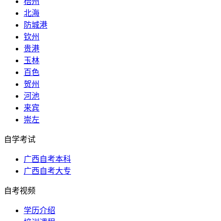
梧州
北海
防城港
钦州
贵港
玉林
百色
贺州
河池
来宾
崇左
自学考试
广西自考本科
广西自考大专
自考视频
学历介绍