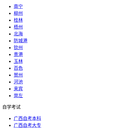
南宁
柳州
桂林
梧州
北海
防城港
钦州
贵港
玉林
百色
贺州
河池
来宾
崇左
自学考试
广西自考本科
广西自考大专