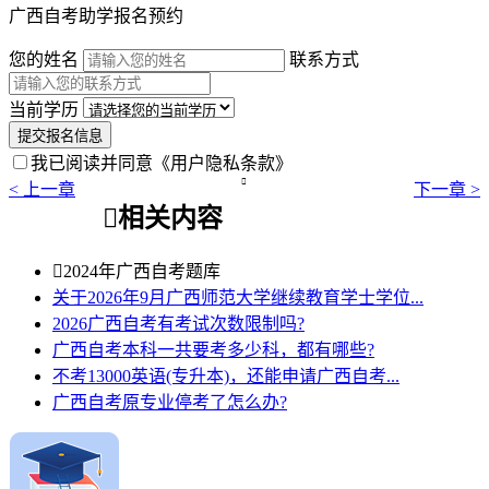
广西自考助学报名预约
您的姓名
联系方式
当前学历
提交报名信息
我已阅读并同意
《用户隐私条款》

< 上一章
下一章 >

相关内容

2024年广西自考题库
关于2026年9月广西师范大学继续教育学士学位...
2026广西自考有考试次数限制吗?
广西自考本科一共要考多少科，都有哪些?
不考13000英语(专升本)，还能申请广西自考...
广西自考原专业停考了怎么办?