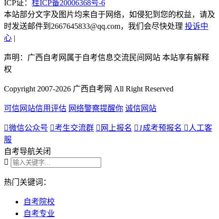
ICP证：
桂ICP备20006368号-6
本站部分文字及图片均来自于网络，如侵犯到您的权益，请及
时发送邮件到2667645833@qq.com，我们会尽快处理
投诉中
心
|
声明：广西自考网属于自考信息交流民间网站 本站享有解释
权
Copyright 2007-2026 广西自考网 All Right Reserved
可信网站信用评估
网络警察提醒你
诚信网站

微信公众号

考生交流群

网上报名

1
成考预报名

人工客
服
自考导航
关闭

热门关键词：
自考院校
自考专业