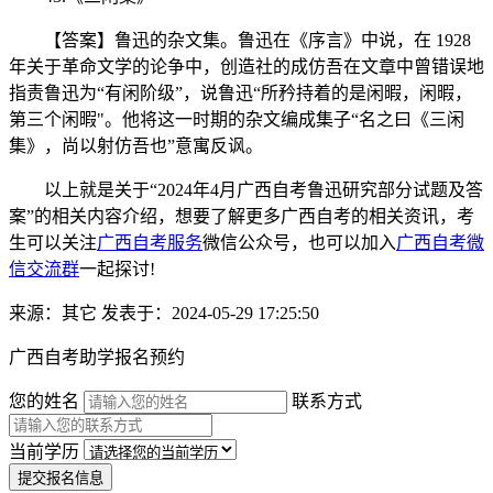
【答案】鲁迅的杂文集。鲁迅在《序言》中说，在 1928
年关于革命文学的论争中，创造社的成仿吾在文章中曾错误地
指责鲁迅为“有闲阶级”，说鲁迅“所矜持着的是闲暇，闲暇，
第三个闲暇"。他将这一时期的杂文编成集子“名之曰《三闲
集》，尚以射仿吾也”意寓反讽。
以上就是关于“2024年4月广西自考鲁迅研究部分试题及答
案”的相关内容介绍，想要了解更多广西自考的相关资讯，考
生可以关注
广西自考服务
微信公众号，也可以加入
广西自考微
信交流群
一起探讨!
来源：其它
发表于：2024-05-29 17:25:50
广西自考助学报名预约
您的姓名
联系方式
当前学历
提交报名信息