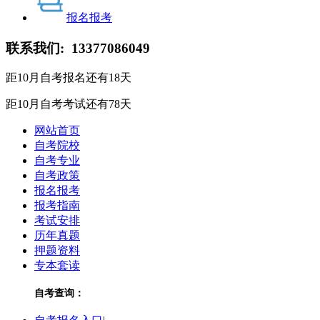
报名报考
联系我们:
13377086049
距10月自考报名还有
18
天
距10月自考考试还有
78
天
网站首页
自考院校
自考专业
自考政策
报名报考
报考指南
考试安排
历年真题
押题资料
专本套读
自考查询：