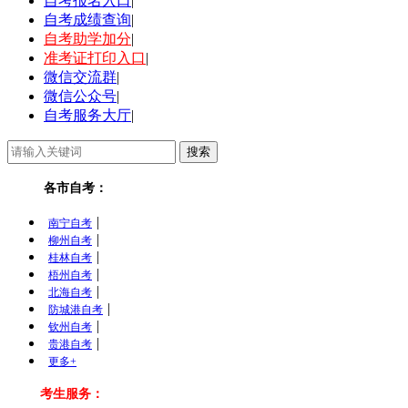
自考报名入口
|
自考成绩查询
|
自考助学加分
|
准考证打印入口
|
微信交流群
|
微信公众号
|
自考服务大厅
|
各市自考：
|
南宁自考
|
柳州自考
|
桂林自考
|
梧州自考
|
北海自考
|
防城港自考
|
钦州自考
|
贵港自考
更多+
考生服务：