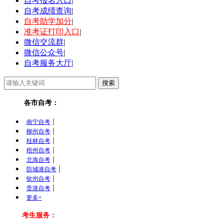
自考报名入口
|
自考成绩查询
|
自考助学加分
|
准考证打印入口
|
微信交流群
|
微信公众号
|
自考服务大厅
|
各市自考：
|
南宁自考
|
柳州自考
|
桂林自考
|
梧州自考
|
北海自考
|
防城港自考
|
钦州自考
|
贵港自考
更多+
考生服务：