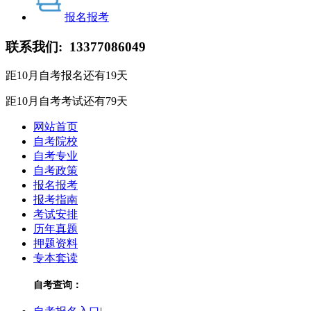
报名报考
联系我们:
13377086049
距10月自考报名还有
19
天
距10月自考考试还有
79
天
网站首页
自考院校
自考专业
自考政策
报名报考
报考指南
考试安排
历年真题
押题资料
专本套读
自考查询：