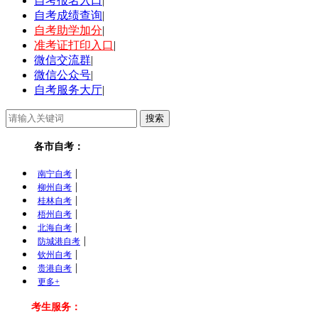
自考报名入口
|
自考成绩查询
|
自考助学加分
|
准考证打印入口
|
微信交流群
|
微信公众号
|
自考服务大厅
|
各市自考：
|
南宁自考
|
柳州自考
|
桂林自考
|
梧州自考
|
北海自考
|
防城港自考
|
钦州自考
|
贵港自考
更多+
考生服务：