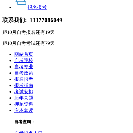
报名报考
联系我们:
13377086049
距10月自考报名还有
19
天
距10月自考考试还有
79
天
网站首页
自考院校
自考专业
自考政策
报名报考
报考指南
考试安排
历年真题
押题资料
专本套读
自考查询：