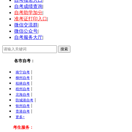
自考报名入口
|
自考成绩查询
|
自考助学加分
|
准考证打印入口
|
微信交流群
|
微信公众号
|
自考服务大厅
|
各市自考：
|
南宁自考
|
柳州自考
|
桂林自考
|
梧州自考
|
北海自考
|
防城港自考
|
钦州自考
|
贵港自考
更多+
考生服务：