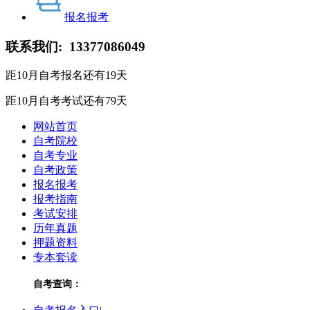
报名报考
联系我们:
13377086049
距10月自考报名还有
19
天
距10月自考考试还有
79
天
网站首页
自考院校
自考专业
自考政策
报名报考
报考指南
考试安排
历年真题
押题资料
专本套读
自考查询：