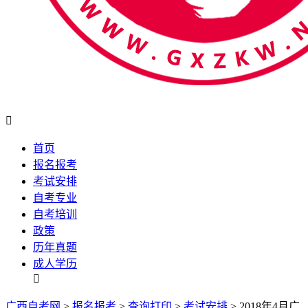

首页
报名报考
考试安排
自考专业
自考培训
政策
历年真题
成人学历

广西自考网
>
报名报考
>
查询打印
>
考试安排
> 2018年4月广