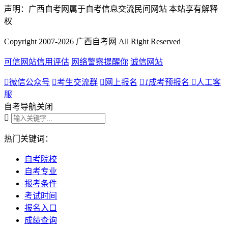
声明：广西自考网属于自考信息交流民间网站 本站享有解释
权
Copyright 2007-2026 广西自考网 All Right Reserved
可信网站信用评估
网络警察提醒你
诚信网站

微信公众号

考生交流群

网上报名

1
成考预报名

人工客
服
自考导航
关闭

热门关键词：
自考院校
自考专业
报考条件
考试时间
报名入口
成绩查询