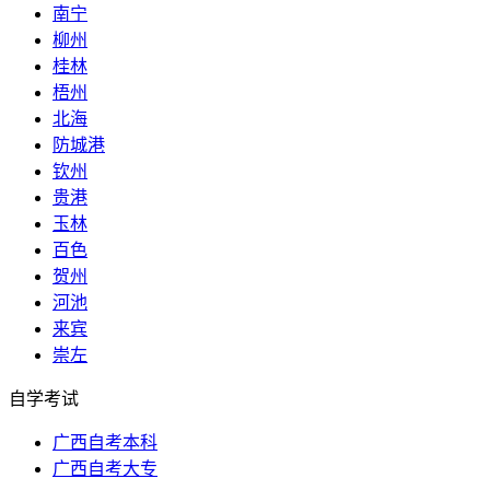
南宁
柳州
桂林
梧州
北海
防城港
钦州
贵港
玉林
百色
贺州
河池
来宾
崇左
自学考试
广西自考本科
广西自考大专