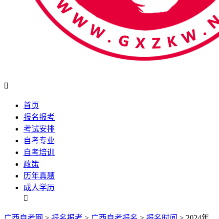

首页
报名报考
考试安排
自考专业
自考培训
政策
历年真题
成人学历

广西自考网
>
报名报考
>
广西自考报名
>
报名时间
> 2024年