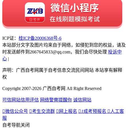
ICP证：
桂ICP备20006368号-6
本站部分文字及图片均来自于网络，如侵犯到您的权益，请及
时发送邮件到2667645833@qq.com，我们会尽快处理
投诉中
心
|
声明：广西自考网属于自考信息交流民间网站 本站享有解释
权
Copyright 2007-2026 广西自考网 All Right Reserved
可信网站信用评估
网络警察提醒你
诚信网站

微信公众号

考生交流群

网上报名

1
成考预报名

人工客
服
自考导航
关闭